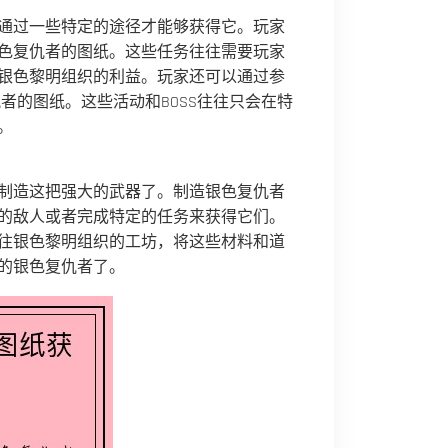
通过一些特定的途径才能够获得它。玩家
色复仇者的图纸。这些任务往往需要玩家
银色黎明组织的利益。玩家还可以通过参
者的图纸。这些活动和BOSS往往只会在特
。
制造这把强大的武器了。制造银色复仇者
的敌人或者完成特定的任务来获得它们。
往银色黎明组织的工坊，将这些材料和道
的银色复仇者了。