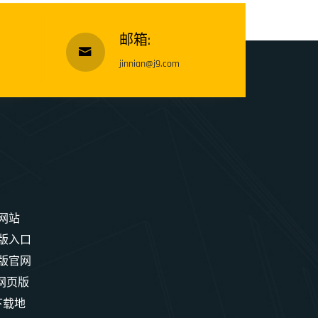
邮箱:
jinnian@j9.com
网站
版入口
版官网
网页版
下载地