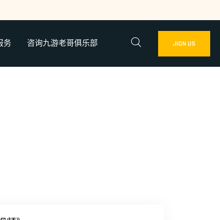
服务
咨询九游老哥俱乐部
JION US