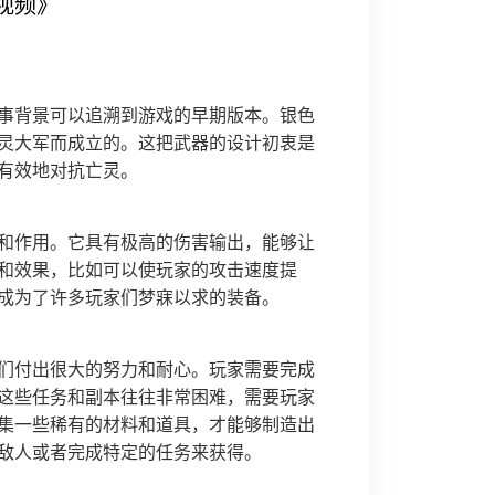
视频》
事背景可以追溯到游戏的早期版本。银色
灵大军而成立的。这把武器的设计初衷是
有效地对抗亡灵。
和作用。它具有极高的伤害输出，能够让
和效果，比如可以使玩家的攻击速度提
成为了许多玩家们梦寐以求的装备。
们付出很大的努力和耐心。玩家需要完成
这些任务和副本往往非常困难，需要玩家
集一些稀有的材料和道具，才能够制造出
敌人或者完成特定的任务来获得。